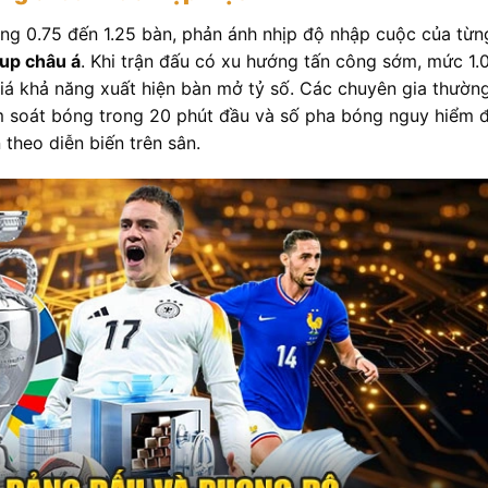
ng 0.75 đến 1.25 bàn, phản ánh nhịp độ nhập cuộc của từn
cup châu á
. Khi trận đấu có xu hướng tấn công sớm, mức 1.
á khả năng xuất hiện bàn mở tỷ số. Các chuyên gia thườn
ểm soát bóng trong 20 phút đầu và số pha bóng nguy hiểm 
theo diễn biến trên sân.