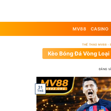
Bỏ
qua
nội
dung
MV88
CASINO
THỂ THAO MV88 - 
Kèo Bóng Đá Vòng Loại
ĐĂNG 
31
Th5