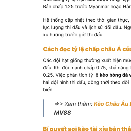
Bản chấp 1.25 trước Myanmar hoặc Hàn
Hệ thống cập nhật theo thời gian thực, 
lực lượng thi đấu và lịch sử đối đầu. N
xu hướng trước giờ thi đấu.
Cách đọc tỷ lệ chấp châu Á củ
Các đội hạt giống thường xuất hiện mức
đấu. Khi đội mạnh chấp 0.75, khả năng
0.25. Việc phân tích tỷ lệ
kèo bóng đá v
hai đội hình thi đấu, đồng thời theo dõ
biến.
=>> Xem thêm:
Kèo Châu Âu 
MV88
Bí quyết soi kèo tài xỉu bàn t