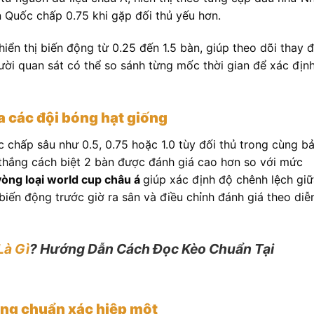
 Quốc chấp 0.75 khi gặp đối thủ yếu hơn.
hiển thị biến động từ 0.25 đến 1.5 bàn, giúp theo dõi thay đ
gười quan sát có thể so sánh từng mốc thời gian để xác địn
a các đội bóng hạt giống
 chấp sâu như 0.5, 0.75 hoặc 1.0 tùy đối thủ trong cùng b
 thắng cách biệt 2 bàn được đánh giá cao hơn so với mức
òng loại world cup châu á
giúp xác định độ chênh lệch gi
i biến động trước giờ ra sân và điều chỉnh đánh giá theo diễ
Là Gì
? Hướng Dẫn Cách Đọc Kèo Chuẩn Tại
hắng chuẩn xác hiệp một