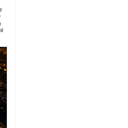
g
0
g
để