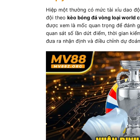
Hiệp một thường có mức tài xỉu dao độ
đội theo
k
èo bóng đá vòng loại world 
được xem là mốc quan trọng để đánh gi
quan sát số lần dứt điểm, thời gian ki
đưa ra nhận định và điều chỉnh dự đoán 