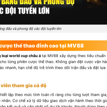
ng đấu và phong độ các đội tuyển lớn
 cược thể thao đỉnh cao tại MV88
 loại world cup châu á
tại MV88 xây dựng theo tiêu chuẩn
ập cho từng phiên cược thể thao. Không gian đặt cược vận h
 tác nhanh, hạn chế độ trễ trình theo dõi trận đấu và đặt lựa
i viên tham gia cá độ
hiết lập theo mức tính toán rõ ràng cho từng lượt tham gia
á nhân. Cơ chế xử lý dữ liệu giao dịch vận hành theo thời gi
nhận kết quả và cập nhật số dư tài khoản. Người dùng theo 