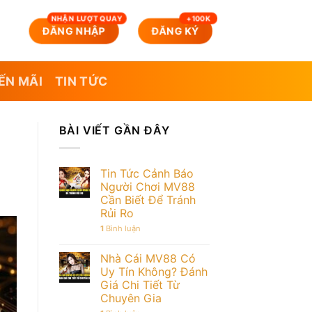
ĐĂNG NHẬP
ĐĂNG KÝ
ẾN MÃI
TIN TỨC
BÀI VIẾT GẦN ĐÂY
Tin Tức Cảnh Báo
Người Chơi MV88
Cần Biết Để Tránh
Rủi Ro
1
Bình luận
Nhà Cái MV88 Có
Uy Tín Không? Đánh
Giá Chi Tiết Từ
Chuyên Gia