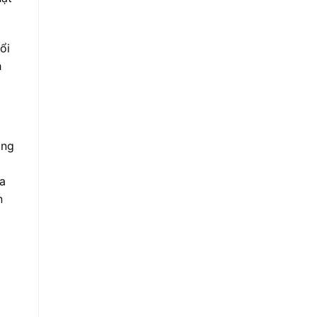
ổi
h
ảng
ữa
n