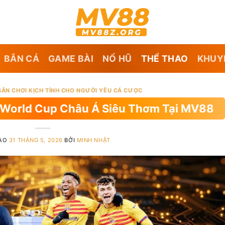
BẮN CÁ
GAME BÀI
NỔ HŨ
THỂ THAO
KHUY
SÂN CHƠI KỊCH TÍNH CHO NGƯỜI YÊU CÁ CƯỢC
 World Cup Châu Á Siêu Thơm Tại MV88
VÀO
31 THÁNG 5, 2026
BỞI
MINH NHẬT