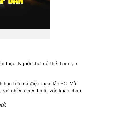
ân thực. Người chơi có thể tham gia
 hơn trên cả điện thoại lẫn PC. Mỗi
 với nhiều chiến thuật vốn khác nhau.
hất