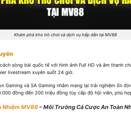
Khám phá kho trò chơi và dịch vụ hấp dẫn tại MV88
tuyến
cách sòng bài quốc tế với hình ảnh Full HD và âm thanh ch
ler livestream xuyên suốt 24 giờ.
on Gaming và SA Gaming nhằm mang lại trải nghiệm ổn định
0.000 đồng đến 200 triệu đồng tùy cấp độ hội viên, phù hợp
ch Nhiệm MV88
– Môi Trường Cá Cược An Toàn N