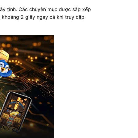
 máy tính. Các chuyên mục được sắp xếp
ì khoảng 2 giây ngay cả khi truy cập