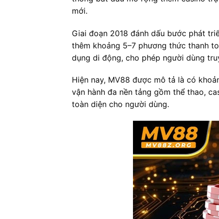
mới.
Giai đoạn 2018 đánh dấu bước phát tri
thêm khoảng 5–7 phương thức thanh toá
dụng di động, cho phép người dùng truy 
Hiện nay, MV88 được mô tả là có khoảng
vận hành đa nền tảng gồm thể thao, casi
toàn diện cho người dùng.