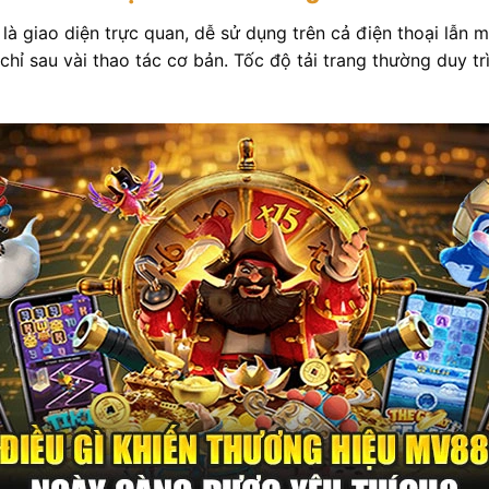
là giao diện trực quan, dễ sử dụng trên cả điện thoại lẫn
chỉ sau vài thao tác cơ bản. Tốc độ tải trang thường duy tr