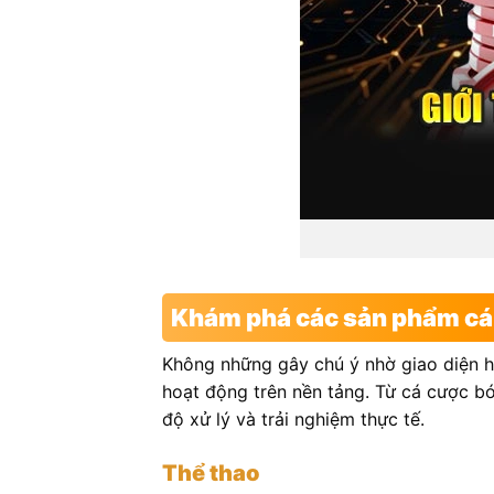
Khám phá các sản phẩm cá
Không những gây chú ý nhờ giao diện h
hoạt động trên nền tảng. Từ cá cược bó
độ xử lý và trải nghiệm thực tế.
Thể thao