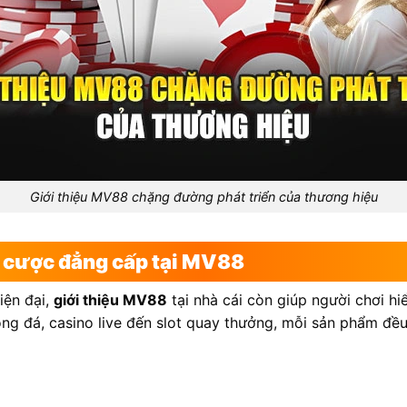
Giới thiệu MV88 chặng đường phát triển của thương hiệu
 cược đẳng cấp tại MV88
iện đại,
giới thiệu MV88
tại nhà cái còn giúp người chơi hi
ng đá, casino live đến slot quay thưởng, mỗi sản phẩm đều