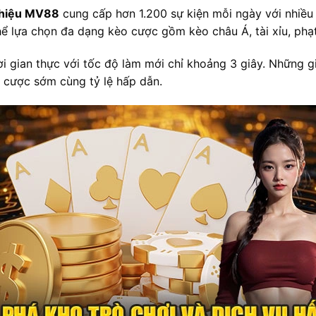
 thiệu MV88
cung cấp hơn 1.200 sự kiện mỗi ngày với nhiều
hể lựa chọn đa dạng kèo cược gồm kèo châu Á, tài xỉu, phạ
ời gian thực với tốc độ làm mới chỉ khoảng 3 giây. Những g
cược sớm cùng tỷ lệ hấp dẫn.