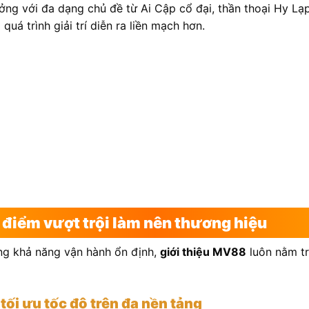
ởng với đa dạng chủ đề từ Ai Cập cổ đại, thần thoại Hy Lạp
uá trình giải trí diễn ra liền mạch hơn.
điểm vượt trội làm nên thương hiệu
ng khả năng vận hành ổn định,
giới thiệu MV88
luôn nằm tr
 tối ưu tốc độ trên đa nền tảng