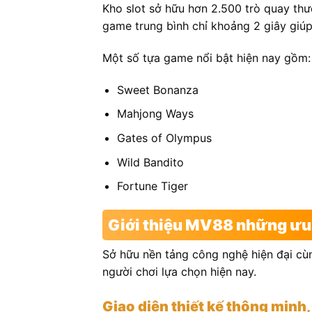
Kho slot sở hữu hơn 2.500 trò quay thư
game trung bình chỉ khoảng 2 giây giúp q
Một số tựa game nổi bật hiện nay gồm:
Sweet Bonanza
Mahjong Ways
Gates of Olympus
Wild Bandito
Fortune Tiger
Giới thiệu MV88 những ưu 
Sở hữu nền tảng công nghệ hiện đại cù
người chơi lựa chọn hiện nay.
Giao diện thiết kế thông minh,