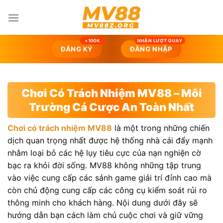
Bỏ
qua
nội
dung
ĐĂNG KÝ
ĐĂNG NHẬP
Chơi Có Trách Nhiệm MV88 – Môi
Trường Cá Cược An Toàn Nhất
Chơi có trách nhiệm MV88
là một trong những chiến
dịch quan trọng nhất được hệ thống nhà cái đẩy mạnh
nhằm loại bỏ các hệ lụy tiêu cực của nạn nghiện cờ
bạc ra khỏi đời sống. MV88 không những tập trung
vào việc cung cấp các sảnh game giải trí đỉnh cao mà
còn chủ động cung cấp các công cụ kiểm soát rủi ro
thông minh cho khách hàng. Nội dung dưới đây sẽ
hướng dẫn bạn cách làm chủ cuộc chơi và giữ vững