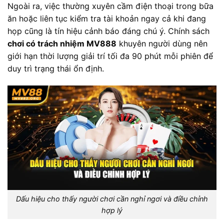
Ngoài ra, việc thường xuyên cầm điện thoại trong bữa
ăn hoặc liên tục kiểm tra tài khoản ngay cả khi đang
họp cũng là tín hiệu cảnh báo đáng chú ý. Chính sách
chơi có trách nhiệm MV888
khuyên người dùng nên
giới hạn thời lượng giải trí tối đa 90 phút mỗi phiên để
duy trì trạng thái ổn định.
Dấu hiệu cho thấy người chơi cần nghỉ ngơi và điều chỉnh
hợp lý