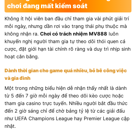
chơi đang mất kiểm soát
Không ít hội viên ban đầu chỉ tham gia vài phút giải trí
mỗi ngày, nhưng dần rơi vào trạng thái phụ thuộc mà
không nhận ra.
Chơi có trách nhiệm MV888
luôn
khuyến nghị người tham gia tự theo dõi thói quen cá
cược, đặt giới hạn tài chính rõ ràng và duy trì nhịp sinh
hoạt cân bằng.
Dành thời gian cho game quá nhiều, bỏ bê công việc
và gia đình
Một trong những biểu hiện dễ nhận thấy nhất là dành
từ 5 đến 7 giờ mỗi ngày để theo dõi kèo cược hoặc
tham gia casino trực tuyến. Nhiều người bắt đầu thức
đến 2 giờ sáng chỉ để chờ bảng tỷ lệ từ các giải đấu
như UEFA Champions League hay Premier League cập
nhật.