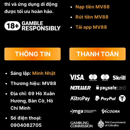
thì và ứng dụng di động
Nạp tiền MV88
được tối ưu hoàn hảo.
Rút tiền MV88
Tải app MV88
THÔNG TIN
THANH TOÁN
Sáng lập:
Minh Nhật
Thương hiệu: MV88
Địa chỉ: 69 Hồ Xuân
Hương, Bàn Cờ, Hồ
Chí Minh
Số điện thoại:
0904082705