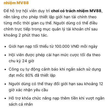
nhiệm MV88
Để hỗ trợ hội viên duy trì
chơi có trách nhiệm MV88
,
nền tảng cho phép thiết lập giới hạn tài chính theo
từng mốc thời gian cụ thể. Người dùng có thể điều
chỉnh trực tiếp trong mục quản lý tài khoản chỉ sau
khoảng 2 phút thao tác.
Giới hạn nạp tối thiểu từ 100.000 VNĐ mỗi ngày
Hội viên được phép cài hạn mức cược tối đa theo
chu kỳ 24 giờ
Công cụ tự động cảnh báo khi ngân sách sử dụng
đạt mốc 80% đã thiết lập
Người dùng có thể thay đổi giới hạn sau khoảng 12
giờ xác nhận yêu cầu
Hỗ trợ khóa chức năng nạp thêm tiền khi vượt ngân
sách cá nhân